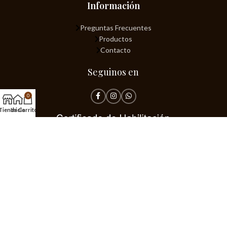
Información
Preguntas Frecuentes
Productos
Contacto
Seguinos en
0
Tienda
Inicio
Carrito