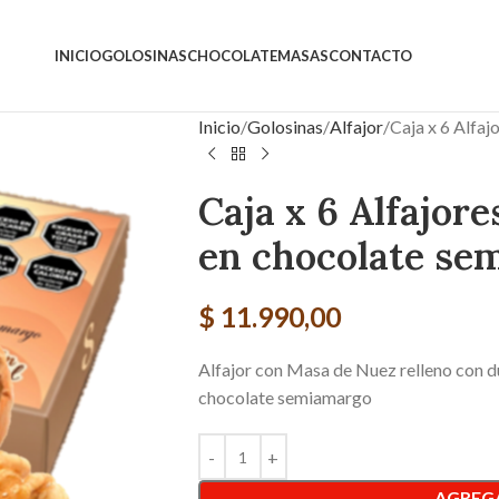
INICIO
GOLOSINAS
CHOCOLATE
MASAS
CONTACTO
Inicio
Golosinas
Alfajor
Caja x 6 Alfa
Caja x 6 Alfajor
en chocolate se
$
11.990,00
Alfajor con Masa de Nuez relleno con d
chocolate semiamargo
AGREGA