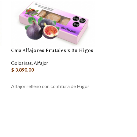
Caja Alfajores Frutales x 3u Higos
Caja Patagóni
Corazón de 
Golosinas
,
Alfajor
chocolate s
$
3.890,00
Golosinas
,
Alfa
AGREGAR AL CARRITO
$
4.100,00
Alfajor relleno con confitura de Higos
AGREGAR AL 
Baño en chocol
con dulce de le
confitura de f