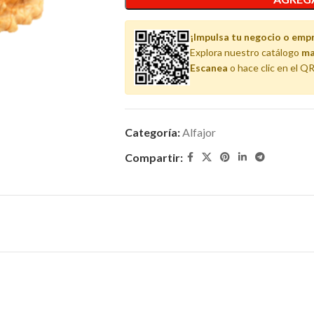
¡Impulsa tu negocio o emp
Explora nuestro catálogo
ma
Escanea
o hace clic en el QR
Categoría:
Alfajor
Compartir: