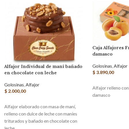
Caja Alfajores F
damasco
Golosinas
,
Alfajor
Alfajor Individual de maní bañado
$
3.890,00
en chocolate con leche
AGREGAR AL CAR
Golosinas
,
Alfajor
Alfajor relleno con
$
2.000,00
damasco
AGREGAR AL CARRITO
Alfajor elaborado con masa de maní,
relleno con dulce de leche con maníes
triturados y bañado en chocolate con
leche