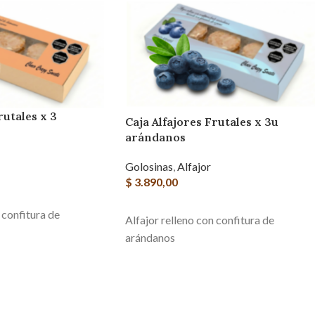
rutales x 3
Caja Alfajores Frutales x 3u
arándanos
Golosinas
,
Alfajor
$
3.890,00
RITO
AGREGAR AL CARRITO
 confitura de
Alfajor relleno con confitura de
arándanos