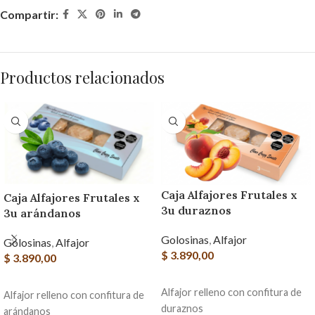
Compartir:
Productos relacionados
Caja Alfajores Frutales x
Caja Alfajores Frutales x
3u duraznos
3u arándanos
Golosinas
,
Alfajor
Golosinas
,
Alfajor
$
3.890,00
$
3.890,00
AGREGAR AL CARRITO
AGREGAR AL CARRITO
Alfajor relleno con confitura de
Alfajor relleno con confitura de
duraznos
arándanos