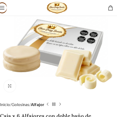
Click to enlarge
Inicio
Golosinas
Alfajor
Caja x 6 Alfajores con doble baño de