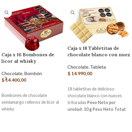
Caja x 18 Tabletitas de
Caja x 16 Bombones de
chocolate blanco con nuez
licor al whisky
Chocolate
,
Tableta
Chocolate
,
Bombón
$
14.990,00
$
14.400,00
AGREGAR AL CARRITO
18 tabletitas de delicioso
AGREGAR AL CARRITO
Bombones de chocolate
chocolate blanco con nueces
semiamargo rellenos de licor al
trituradas
Peso Neto por
whisky
unidad: 10 g
Peso Neto Total:
180 g