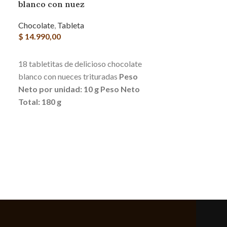
blanco con nuez
Chocolate
,
Tableta
Caja x 8 Bom
$
14.990,00
rellenos con 
AGREGAR AL CARRITO
Chocolate
,
Bom
18 tabletitas de delicioso chocolate
$
7.500,00
blanco con nueces trituradas
Peso
Neto por unidad: 10 g
Peso Neto
AGREGAR AL 
Total: 180 g
Bombones de c
rellenos de lico