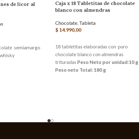
Caja x 18 Tabletitas de chocolate
nes de licor al
blanco con almendras
Chocolate
,
Tableta
n
$
14.990,00
AGREGAR AL CARRITO
RITO
18 tabletitas elaboradas con puro
colate semiamargo
chocolate blanco con almendras
l whisky
trituradas
Peso Neto por unidad:10 g
Peso neto Total: 180 g