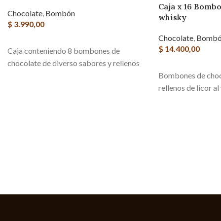
Caja x 16 Bombo
Chocolate
,
Bombón
whisky
$
3.990,00
Chocolate
,
Bombó
AGREGAR AL CARRITO
$
14.400,00
Caja conteniendo 8 bombones de
chocolate de diverso sabores y rellenos
AGREGAR AL CAR
Bombones de cho
rellenos de licor a