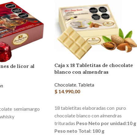
Caja x 18 Tabletitas de chocolate
nes de licor al
blanco con almendras
Chocolate
,
Tableta
n
$
14.990,00
AGREGAR AL CARRITO
RITO
18 tabletitas elaboradas con puro
colate semiamargo
chocolate blanco con almendras
l whisky
trituradas
Peso Neto por unidad:10 g
Peso neto Total: 180 g