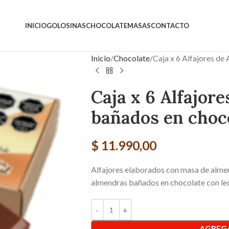
INICIO
GOLOSINAS
CHOCOLATE
MASAS
CONTACTO
Inicio
Chocolate
Caja x 6 Alfajores de
Caja x 6 Alfajor
bañados en choco
$
11.990,00
Alfajores elaborados con masa de almen
almendras bañados en chocolate con le
AGREGA