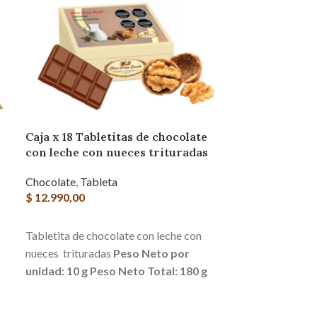
Chocolate s
Chocolate
,
Ram
Caja x 18 Tabletitas de chocolate
$
3.500,00
con leche con nueces trituradas
AGREGAR AL 
Chocolate
,
Tableta
Ramas de choc
$
12.990,00
arteanal que ga
se deshace en e
AGREGAR AL CARRITO
Tabletita de chocolate con leche con
nueces trituradas
Peso Neto por
unidad: 10 g
Peso Neto Total: 180 g