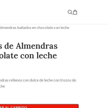
 Almendras bañados en chocolate con leche
es de Almendras
late con leche
dras rellenos con dulce de leche con trozos de
che
R AL CARRITO