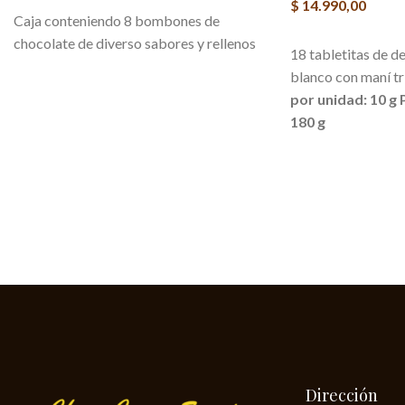
AGREGAR AL CARRITO
$
14.990,00
Caja conteniendo 8 bombones de
AGREGAR AL CAR
chocolate de diverso sabores y rellenos
18 tabletitas de d
blanco con maní t
por unidad: 10 g
180 g
Dirección