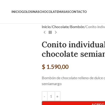
INICIO
GOLOSINAS
CHOCOLATE
MASAS
CONTACTO
Inicio
Chocolate
Bombón
Conito indi
Conito individua
chocolate semi
$
1.590,00
Bombón de chocolate relleno de dulce d
semiamargo
AGREGA