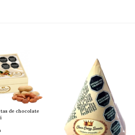
itas de chocolate
í
a