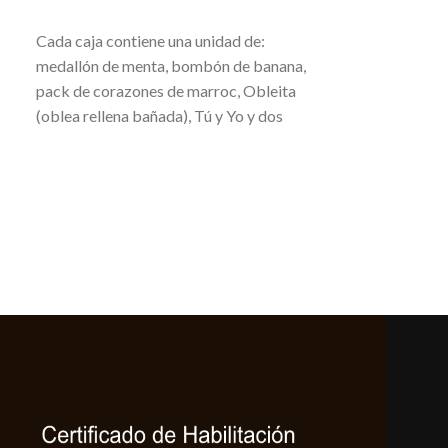
AGREGAR AL CARRITO
Cada caja contiene una unidad de:
Obleitas: caja
bañadas en c
medallón de menta, bombón de banana,
pack de corazones de marroc, Obleita
Chocolate
,
Gol
(oblea rellena bañada), Tú y Yo y dos
$
7.990,00
masas secas
P. Neto: 180 g
AGREGAR AL 
Galletitas de o
de marroc baña
leche
Peso Net
Peso Neto Tota