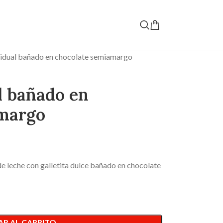
vidual bañado en chocolate semiamargo
l bañado en
amargo
e leche con galletita dulce bañado en chocolate
R AL CARRITO