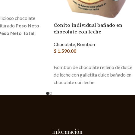
RITO
elicioso chocolate
Conito individual bañado en
riturado
Peso Neto
chocolate con leche
Peso Neto Total:
Chocolate
,
Bombón
$
1.590,00
AGREGAR AL CARRITO
Bombón de chocolate relleno de dulce
de leche con galletita dulce bañado en
chocolate con leche
Información