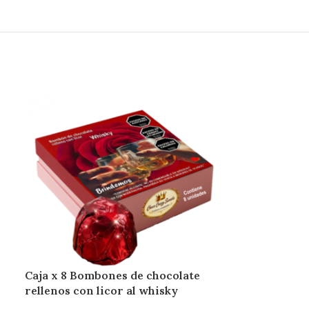
Cocobomba
Caja x 8 Bombones de chocolate
Chocolate
,
Bom
rellenos con licor al whisky
$
7.990,00