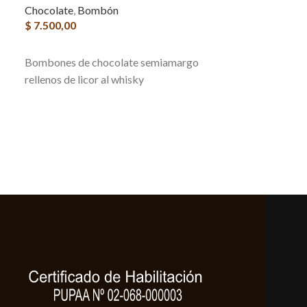
Chocolate
,
Bombón
AGREGAR AL 
$
7.500,00
Caja x 6 u , Bo
AGREGAR AL CARRITO
con crema a ba
Bombones de chocolate semiamargo
dulce de leche
rellenos de licor al whisky