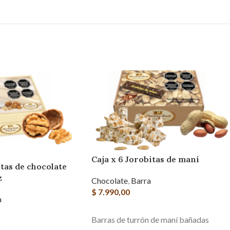
Caja x 6 Jorobitas de maní
itas de chocolate
z
Chocolate
,
Barra
$
7.990,00
a
AGREGAR AL CARRITO
Barras de turrón de maní bañadas
RITO