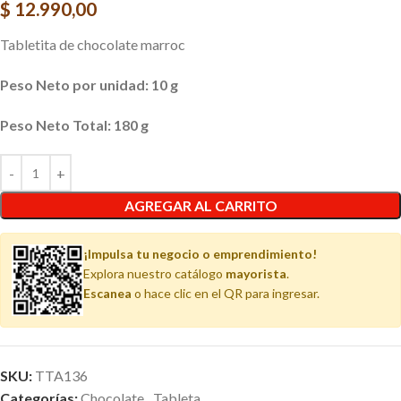
$
12.990,00
Tabletita de chocolate marroc
Peso Neto por unidad: 10 g
Peso Neto Total: 180 g
AGREGAR AL CARRITO
¡Impulsa tu negocio o emprendimiento!
Explora nuestro catálogo
mayorista
.
Escanea
o hace clic en el QR para ingresar.
SKU:
TTA136
Categorías:
Chocolate
,
Tableta